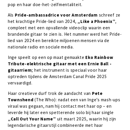
pop en haar doe-het-zelfmentaliteit.
Als 
Pride-ambassadrice voor Amsterdam
 schreef ze 
het krachtige Pride-lied van 2024, 
„Like a Phoenix”
, 
compleet met een opvallende videoclip waarin een 
brandende gitaar te zien is. Het nummer werd het Pride-
lied van 2024 en bereikte miljoenen mensen via de 
nationale radio en sociale media.
Inge speelt op een op maat gemaakte 
Eko Rainbow 
Tribute-elektrische gitaar met een Ernie Ball -
gitaarriem
; het instrument is speciaal voor haar 
optreden tijdens de Amsterdam Canal Pride 2025 
vervaardigd.
Haar creatieve durf trok de aandacht van 
Pete 
Townshend
 (The Who): nadat een van Inge’s mash-ups 
viraal was gegaan, nam hij contact met haar op – en 
leverde hij later een spetterende solo bij haar single 
„Call Out Your Name”
 uit maart 2025, waarin hij zijn 
legendarische gitaarstijl combineerde met haar 