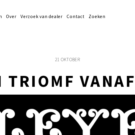
n
Over
Verzoek van dealer
Contact
Zoeken
21 OKTOBER
N TRIOMF VANAF