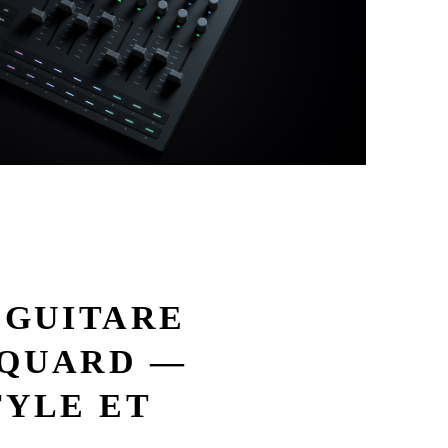
 GUITARE
CQUARD —
TYLE ET