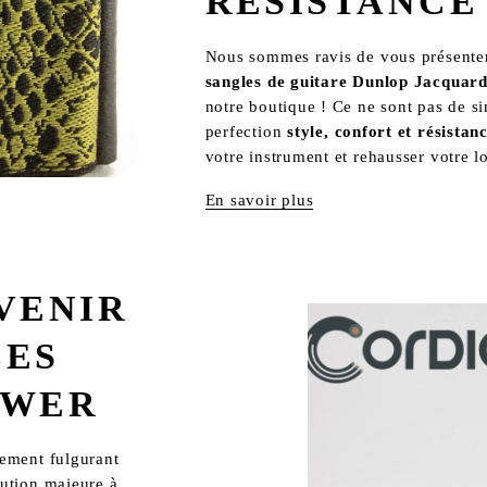
RÉSISTANCE
sangles de guitare Dunlop Jacquar
notre boutique ! Ce ne sont pas de simp
perfection 
style, confort et résistanc
votre instrument et rehausser votre l
En savoir plus
VENIR
LES
OWER
ment fulgurant 
tion majeure à 