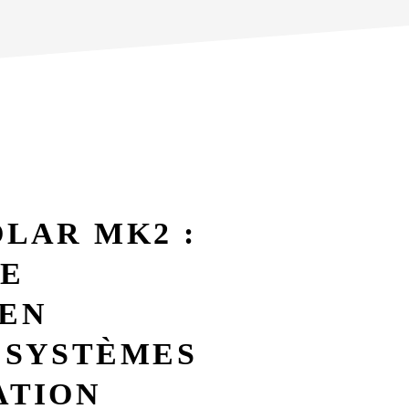
OLAR MK2 :
LE
 EN
 SYSTÈMES
ATION