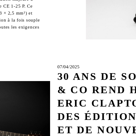
e CE 1-25 P. Ce 
3 × 2,5 mm²) et 
n à la fois souple 
utes les exigences 
07/04/2025
30 ANS DE S
& CO REND
ERIC CLAPT
DES ÉDITION
ET DE NOUV