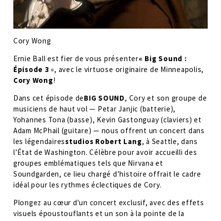
Cory Wong
Ernie Ball est fier de vous présenter
« Big Sound : 
Épisode 3
 », avec le virtuose originaire de Minneapolis, 
Cory Wong
!
Dans cet épisode de
BIG SOUND
, Cory et son groupe de 
musiciens de haut vol — Petar Janjic (batterie), 
Yohannes Tona (basse), Kevin Gastonguay (claviers) et 
Adam McPhail (guitare) — nous offrent un concert dans 
les légendaires
studios Robert Lang
, à Seattle, dans 
l’État de Washington. Célèbre pour avoir accueilli des 
groupes emblématiques tels que Nirvana et 
Soundgarden, ce lieu chargé d’histoire offrait le cadre 
idéal pour les rythmes éclectiques de Cory.
Plongez au cœur d'un concert exclusif, avec des effets 
visuels époustouflants et un son à la pointe de la 