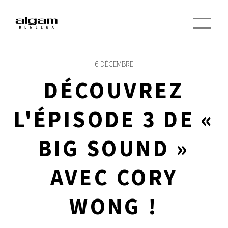
O
u
v
r
i
6 DÉCEMBRE
r
l
DÉCOUVREZ
e
m
e
L'ÉPISODE 3 DE «
n
u
BIG SOUND »
AVEC CORY
WONG !