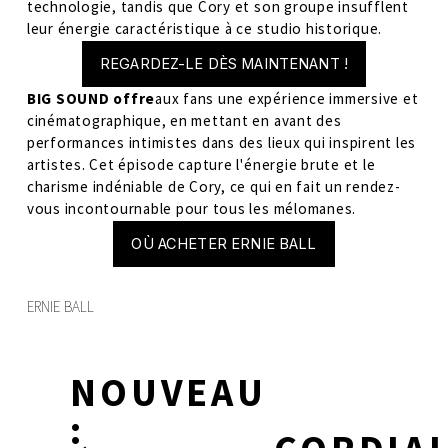
technologie, tandis que Cory et son groupe insufflent 
leur énergie caractéristique à ce studio historique.
REGARDEZ-LE DÈS MAINTENANT !
BIG SOUND offre
aux fans une expérience immersive et 
cinématographique, en mettant en avant des 
performances intimistes dans des lieux qui inspirent les 
artistes. Cet épisode capture l'énergie brute et le 
charisme indéniable de Cory, ce qui en fait un rendez-
vous incontournable pour tous les mélomanes.
OÙ ACHETER ERNIE BALL
ERNIE BALL
NOUVEAU
P
r
:
é
S