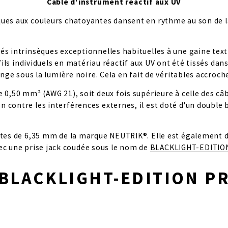
Câble d'instrument réactif aux UV
ues aux couleurs chatoyantes dansent en rythme au son de la m
és intrinsèques exceptionnelles habituelles à une gaine texti
fils individuels en matériau réactif aux UV ont été tissés dans 
range sous la lumière noire. Cela en fait de véritables accro
 0,50 mm² (AWG 21), soit deux fois supérieure à celle des câbl
contre les interférences externes, il est doté d'un double bl
oites de 6,35 mm de la marque NEUTRIK®. Elle est également d
vec une prise jack coudée sous le nom de 
BLACKLIGHT-EDITIO
BLACKLIGHT-EDITION P