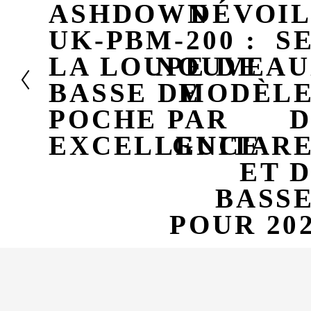
ASHDOWN
DÉVOI
n
P
t
r
UK-PBM-200 :
S
é
c
LA LOUPE DE
NOUVEAU
é
BASSE DE
MODÈLE
d
e
POCHE PAR
n
t
EXCELLENCE
GUITAR
ET 
BASS
POUR 20