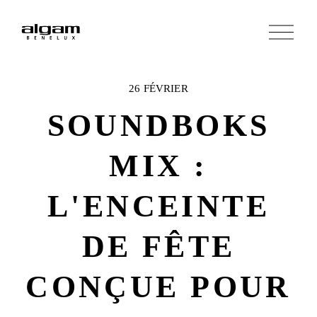
O
u
v
r
i
r
26 FÉVRIER
l
e
SOUNDBOKS
m
e
n
MIX :
u
L'ENCEINTE
DE FÊTE
CONÇUE POUR