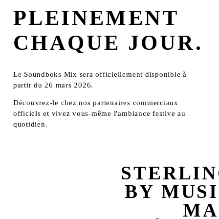
PLEINEMENT 
CHAQUE JOUR.
Le Soundboks Mix sera officiellement disponible à 
partir du 26 mars 2026.
Découvrez-le chez nos partenaires commerciaux 
officiels et vivez vous-même l'ambiance festive au 
quotidien.
STERLI
S
u
BY MUS
i
v
MA
a