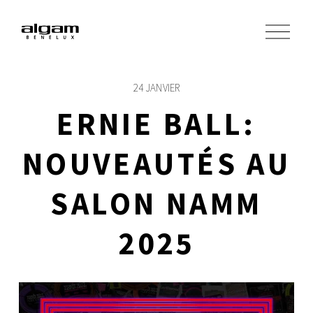
O
u
v
r
i
24 JANVIER
r
l
ERNIE BALL:
e
m
e
NOUVEAUTÉS AU
n
u
SALON NAMM
2025