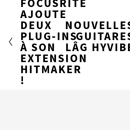
FOCUSRITE
P
r
AJOUTE
é
c
DEUX
NOUVELLE
S
é
u
PLUG-INS
GUITARE
d
i
e
v
À SON
LÂG HYVIB
n
a
t
EXTENSION
n
t
HITMAKER
!